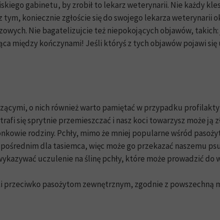
liskiego gabinetu, by zrobił to lekarz weterynarii. Nie każdy 
z tym, koniecznie zgłoście się do swojego lekarza weterynarii o
wych. Nie bagatelizujcie też niepokojących objawów, takich: 
ca między kończynami! Jeśli któryś z tych objawów pojawi się 
zącymi, o nich również warto pamiętać w przypadku profilakty
afi się sprytnie przemieszczać i nasz koci towarzysz może ją 
nkowie rodziny. Pchły, mimo że mniej popularne wśród pasożyt
m pośrednim dla tasiemca, więc może go przekazać naszemu psu
ykazywać uczulenie na ślinę pchły, które może prowadzić do 
ki przeciwko pasożytom zewnętrznym, zgodnie z powszechną m