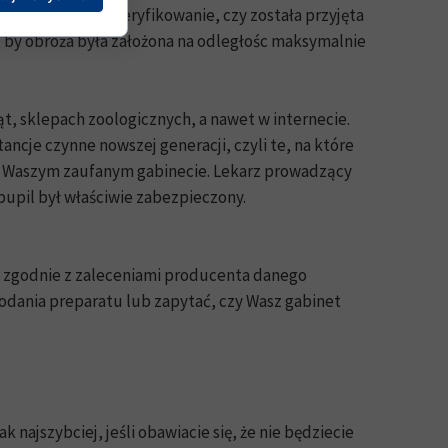
bo utrudnia to zweryfikowanie, czy została przyjęta
a, by obroża była założona na odległośc maksymalnie
, sklepach zoologicznych, a nawet w internecie.
ncje czynne nowszej generacji, czyli te, na które
ę w Waszym zaufanym gabinecie. Lekarz prowadzący
 pupil był właściwie zabezpieczony.
y zgodnie z zaleceniami producenta danego
odania preparatu lub zapytać, czy Wasz gabinet
k najszybciej, jeśli obawiacie się, że nie będziecie