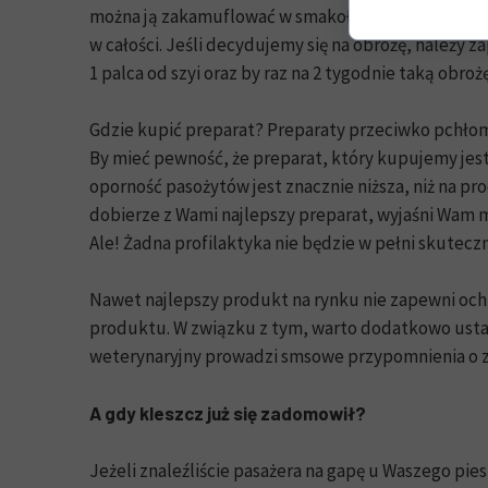
można ją zakamuflować w smakołyku, lub małej ilośc
w całości. Jeśli decydujemy się na obrożę, należy 
1 palca od szyi oraz by raz na 2 tygodnie taką obr
Gdzie kupić preparat? Preparaty przeciwko pchłom 
By mieć pewność, że preparat, który kupujemy jest
oporność pasożytów jest znacznie niższa, niż na 
dobierze z Wami najlepszy preparat, wyjaśni Wam me
Ale! Żadna profilaktyka nie będzie w pełni skuteczn
Nawet najlepszy produkt na rynku nie zapewni oc
produktu. W związku z tym, warto dodatkowo ustawi
weterynaryjny prowadzi smsowe przypomnienia o z
A gdy kleszcz już się zadomowił?
Jeżeli znaleźliście pasażera na gapę u Waszego pieska