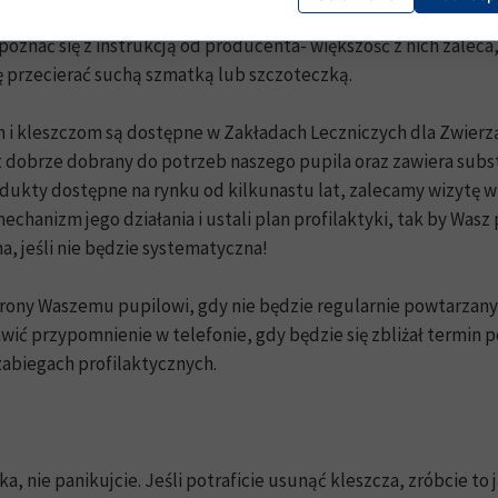
i psiej karmy. Należy unikać mieszania tabletki z jedzeniem, 
zapoznać się z instrukcją od producenta- większość z nich zalec
ożę przecierać suchą szmatką lub szczoteczką.
i kleszczom są dostępne w Zakładach Leczniczych dla Zwierząt
 dobrze dobrany do potrzeb naszego pupila oraz zawiera substa
produkty dostępne na rynku od kilkunastu lat, zalecamy wizyt
chanizm jego działania i ustali plan profilaktyki, tak by Wasz
a, jeśli nie będzie systematyczna!
hrony Waszemu pupilowi, gdy nie będzie regularnie powtarzan
ć przypomnienie w telefonie, gdy będzie się zbliżał termin p
abiegach profilaktycznych.
, nie panikujcie. Jeśli potraficie usunąć kleszcza, zróbcie to ja