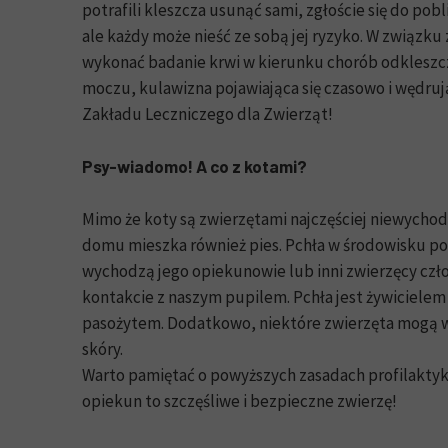
potrafili kleszcza usunąć sami, zgłoście się do pob
ale każdy może nieść ze sobą jej ryzyko. W związku 
wykonać badanie krwi w kierunku chorób odkleszczo
moczu, kulawizna pojawiająca się czasowo i wędrują
Zakładu Leczniczego dla Zwierząt!
Psy-wiadomo! A co z kotami?
Mimo że koty są zwierzętami najczęściej niewychod
domu mieszka również pies. Pchła w środowisku potr
wychodzą jego opiekunowie lub inni zwierzęcy czło
kontakcie z naszym pupilem. Pchła jest żywiciele
pasożytem. Dodatkowo, niektóre zwierzęta mogą w
skóry.
Warto pamiętać o powyższych zasadach profilakty
opiekun to szczęśliwe i bezpieczne zwierzę!