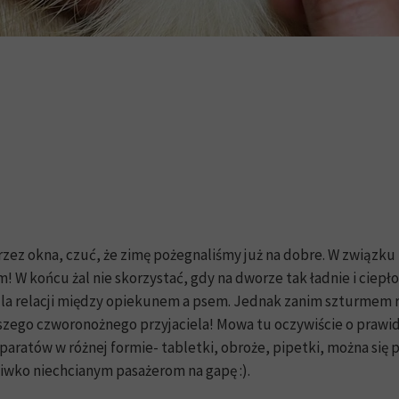
zez okna, czuć, że zimę pożegnaliśmy już na dobre. W związku 
em! W końcu żal nie skorzystać, gdy na dworze tak ładnie i ciep
dla relacji między opiekunem a psem. Jednak zanim szturmem rus
aszego czworonożnego przyjaciela! Mowa tu oczywiście o pra
ratów w różnej formie- tabletki, obroże, pipetki, można się
wko niechcianym pasażerom na gapę :).