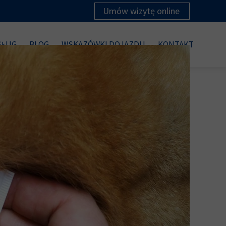
Umów wizytę online
SŁUG
BLOG
WSKAZÓWKI DOJAZDU
KONTAKT