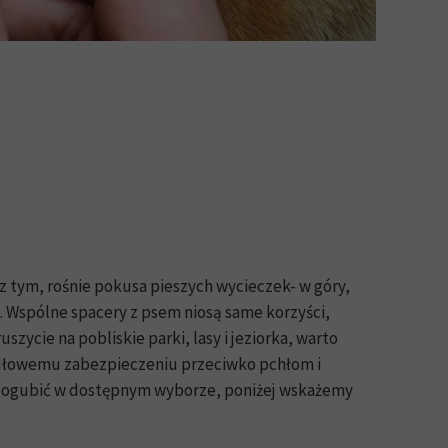
z tym, rośnie pokusa pieszych wycieczek- w góry,
ło. Wspólne spacery z psem niosą same korzyści,
zycie na pobliskie parki, lasy i jeziorka, warto
widłowemu zabezpieczeniu przeciwko pchłom i
 pogubić w dostępnym wyborze, poniżej wskażemy