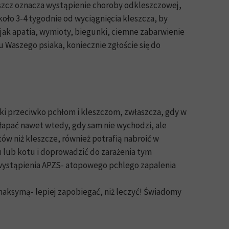
kleszcz oznacza wystąpienie choroby odkleszczowej,
koło 3-4 tygodnie od wyciągnięcia kleszcza, by
jak apatia, wymioty, biegunki, ciemne zabarwienie
u Waszego psiaka, koniecznie zgłoście się do
ki przeciwko pchłom i kleszczom, zwłaszcza, gdy w
złapać nawet wtedy, gdy sam nie wychodzi, ale
ów niż kleszcze, również potrafią nabroić w
 lub kotu i doprowadzić do zarażenia tym
wystąpienia APZS- atopowego pchlego zapalenia
aksymą- lepiej zapobiegać, niż leczyć! Świadomy